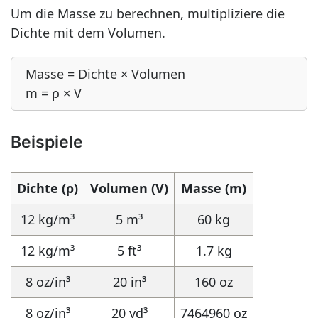
Um die Masse zu berechnen, multipliziere die
Dichte mit dem Volumen.
Masse = Dichte × Volumen
m = ρ × V
Beispiele
Dichte (ρ)
Volumen (V)
Masse (m)
12 kg/m³
5 m³
60 kg
12 kg/m³
5 ft³
1.7 kg
8 oz/in³
20 in³
160 oz
8 oz/in³
20 yd³
7464960 oz