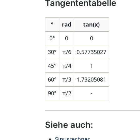
Tangententabelle
°
rad
tan(x)
0°
0
0
30°
π/6
0.57735027
45°
π/4
1
60°
π/3
1.73205081
90°
π/2
-
Siehe auch:
Sinusrechner