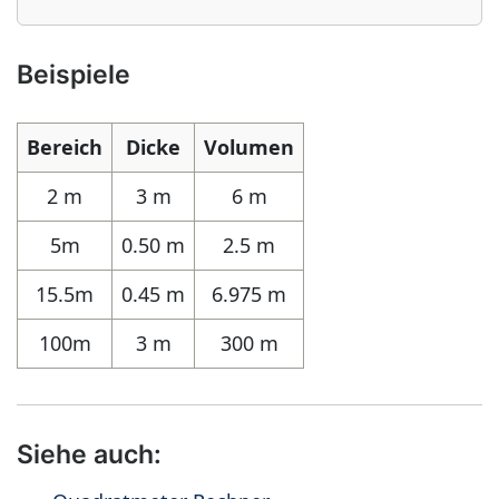
Beispiele
Bereich
Dicke
Volumen
2 m
3 m
6 m
5m
0.50 m
2.5 m
15.5m
0.45 m
6.975 m
100m
3 m
300 m
Siehe auch: