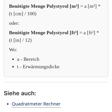
Benötigte Menge Polystyrol [m³]
= a [m²] *
(t [cm] / 100)
oder:
Benötigte Menge Polystyrol [ft³]
= a [ft²] *
(t [in] / 12)
Wo:
a - Bereich
t - Erwärmungsdicke
Siehe auch:
Quadratmeter Rechner