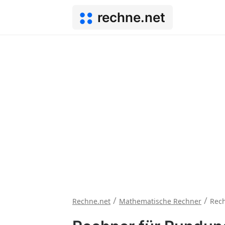
rechne.net
/
/
Rechne.net
Mathematische Rechner
Rec