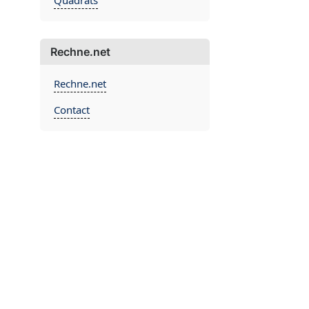
Quadrats
Rechne.net
Rechne.net
Contact