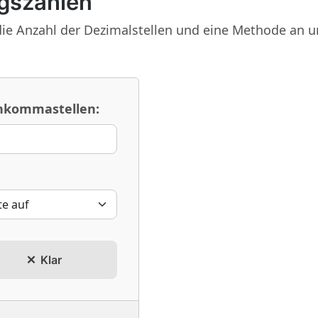
gszahlen
 die Anzahl der Dezimalstellen und eine Methode an 
hkommastellen:
Klar