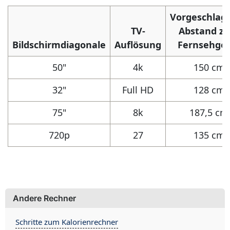
Vorgeschlag
TV-
Abstand z
Bildschirmdiagonale
Auflösung
Fernsehger
50"
4k
150 cm
32"
Full HD
128 cm
75"
8k
187,5 cm
720p
27
135 cm
Andere Rechner
Schritte zum Kalorienrechner