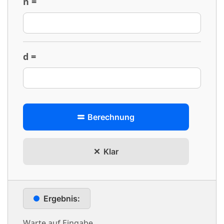
n =
d =
Berechnung
Klar
Ergebnis:
Warte auf Eingabe...