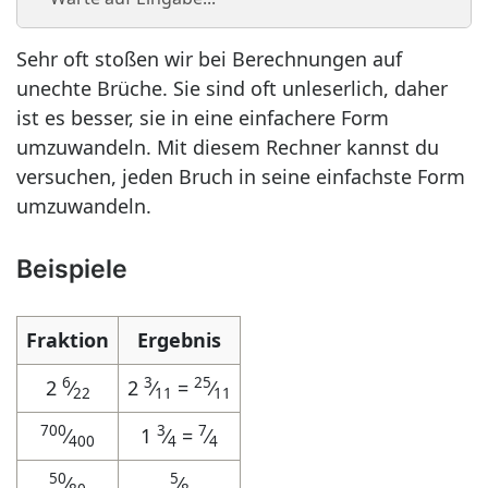
Sehr oft stoßen wir bei Berechnungen auf
unechte Brüche. Sie sind oft unleserlich, daher
ist es besser, sie in eine einfachere Form
umzuwandeln. Mit diesem Rechner kannst du
versuchen, jeden Bruch in seine einfachste Form
umzuwandeln.
Beispiele
Fraktion
Ergebnis
6
3
25
2
⁄
2
⁄
=
⁄
22
11
11
700
3
7
⁄
1
⁄
=
⁄
400
4
4
50
5
⁄
⁄